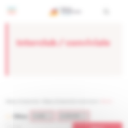
Panneau de gestion des cookies
Interclub / conviviale
Réseau Entreprendre
>
Réseau Entreprendre Val de Marne
>
REvdm
Filtres