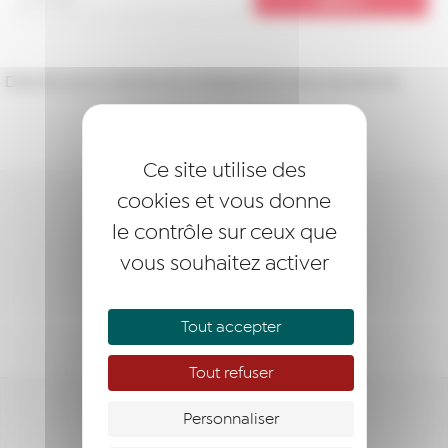
Désolé, aucun article ne correspond à votre recherche.
Ce site utilise des
cookies et vous donne
DEVENIR LAURÉAT
le contrôle sur ceux que
vous souhaitez activer
DEVENIR MEMBRE
NOUS SOUTENIR
Tout accepter
Tout refuser
Personnaliser