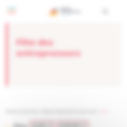
Panneau de gestion des cookies
Fête des
entrepreneurs
Réseau Entreprendre
>
Réseau Entreprendre Val de Marne
>
salon
Filtres