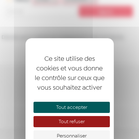
Désolé, aucun article ne correspond à votre recherche.
Ce site utilise des
cookies et vous donne
le contrôle sur ceux que
DEVENIR LAURÉAT
vous souhaitez activer
DEVENIR MEMBRE
Tout accepter
NOUS SOUTENIR
Tout refuser
Personnaliser