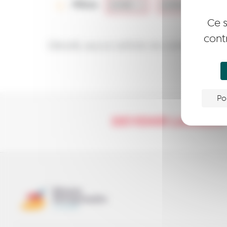
Filtres
Ce s
cont
Désolé, aucun article ne correspond à
Po
DEVENIR LAURÉA