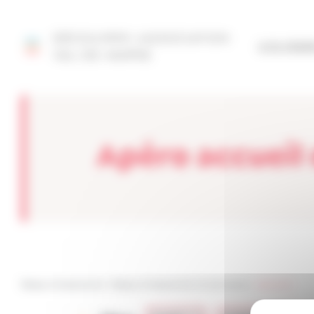
Panneau de gestion des cookies
DÉCOUVRIR L'ASSOCIATION
SITE FÉD
VAL-DE-MARNE
Apéro accueil
Réseau Entreprendre
>
Réseau Entreprendre Val de Marne
>
welcome