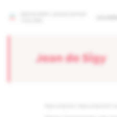
Panneau de gestion des cookies
DÉCOUVRIR L'ASSOCIATION
SITE FÉD
YVELINES
Jean de Sigy
Réseau Entreprendre
>
Réseau Entreprendre® Yvel