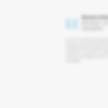
Restez info
abonnez-vou
newsletter
En vous inscrivant à notre liste 
avoir pris connaissance de notr
confidentialité et acceptez de 
notre part. Vous pourrez vous d
l’aide du lien de désinscription
newsletters.