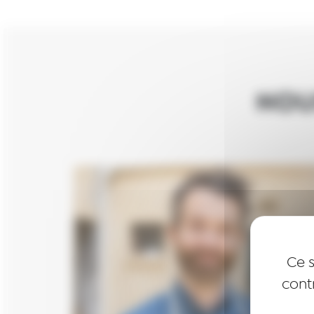
NOU
Ce s
cont