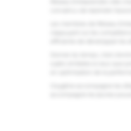
Réseau Entreprendre crée cha
convaincu de rejoindre l’ass
Les membres de Réseau Entrep
s’appuyant sur les compétence
efficiente de développer les a
Donner du temps, c’est s’enri
sujets similaires à ceux que 
en optimisation de la perfor
Oxygène accompagne les diri
accompagne les jeunes pousses