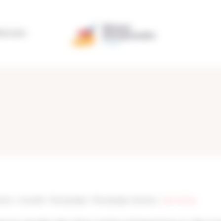
ÉRATION
ines
>
Actualités
>
Témoignages
>
Témoignages membres
>
Jean de Sigy