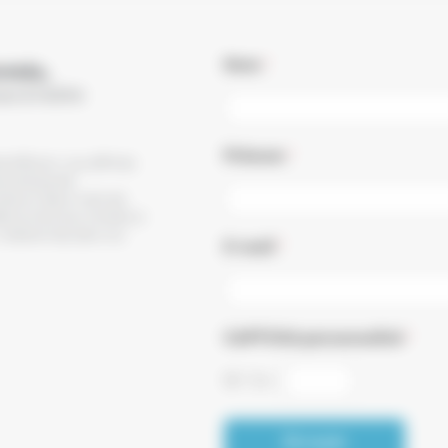
Nom
*
rmés,
s à notre
Prénom
*
de diffusion, vous affirmez
e politique de
recevoir des e-mails de
ésinscrire à tout moment, à
 visible en bas dans nos
E-mail
*
CAPTCHA personnalisé
*
15
*
3
=
Envoyer