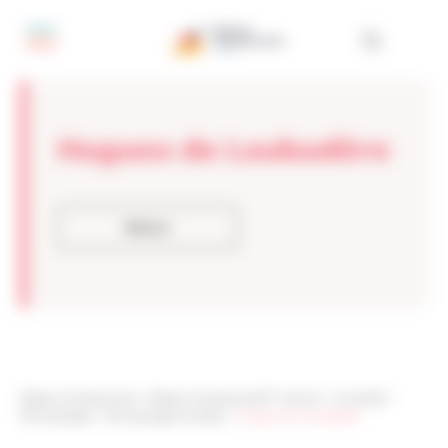
Panneau de gestion des cookies
Hugues de Laubadère
Retour
Réseau Entreprendre
>
Réseau Entreprendre® Yvelines
>
Actualités
>
Témoignages
>
Témoignages lauréats
>
Hugues de Laubadère