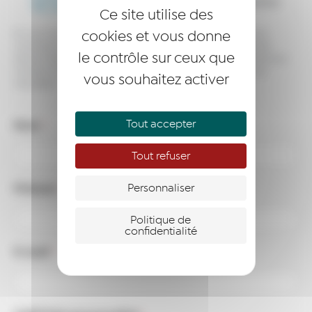
abonnez-vous à notre newsletter
Ce site utilise des
cookies et vous donne
En vous inscrivant à notre liste de diffusion, vous affirmez avoir pris
connaissance de notre politique de confidentialité et acceptez de
le contrôle sur ceux que
recevoir des e-mails de notre part. Vous pourrez vous désinscrire à tout
moment, à l’aide du lien de désinscription visible en bas dans nos
vous souhaitez activer
newsletters.
Tout accepter
Nom
*
Tout refuser
Prénom
Personnaliser
*
Politique de
confidentialité
E-mail
*