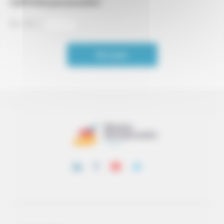
CAPTCHA personnalisé
*
15
+
14
=
Envoyer