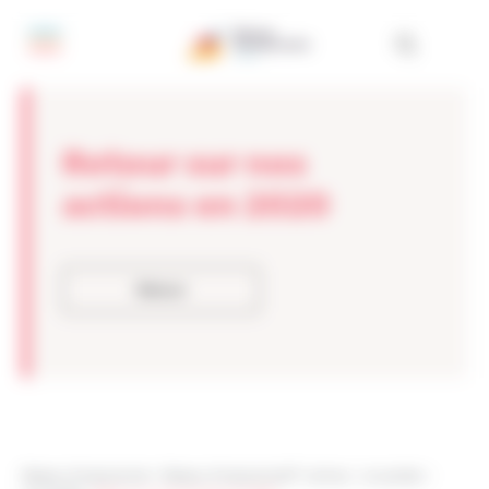
Panneau de gestion des cookies
Retour sur nos
actions en 2020
Retour
Réseau Entreprendre
>
Réseau Entreprendre® Yvelines
>
Actualités
>