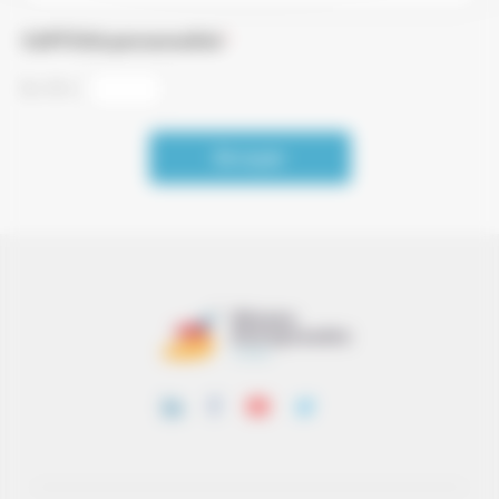
CAPTCHA personnalisé
*
5
+
11
=
Envoyer