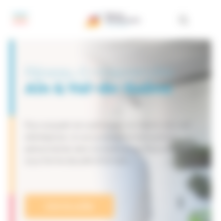
Panneau de gestion des cookies
Réseau Entreprendre
Ain & Val-de-Saône
Pour acquérir et consolider vos talents de chef
d’entreprise. Un accompagnement gratuit
personnalisé, dans la durée et un financement
sous forme de prêt d’honneur.
Lire la suite