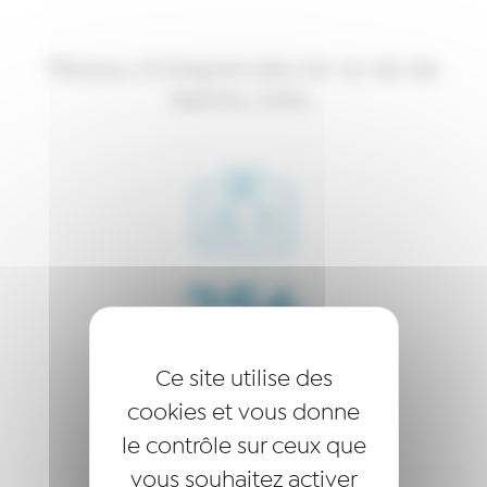
Réseau Entreprendre Ain & Val de
Saône, c’est…
256
Lauréats
Ce site utilise des
cookies et vous donne
accompagnés depuis 20 ans
le contrôle sur ceux que
vous souhaitez activer