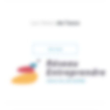
Les News
de l’asso
Voir tout