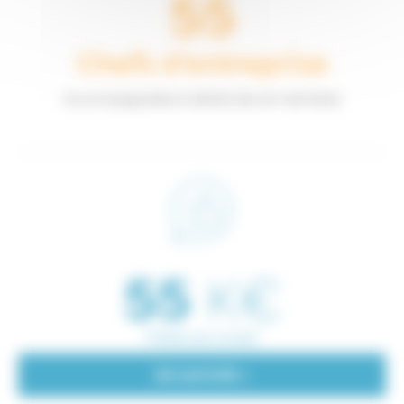
55
Chefs d’entreprise
Accompagnateurs bénévoles et membres
K€
55
Prêtés par projet
EN SAVOIR +