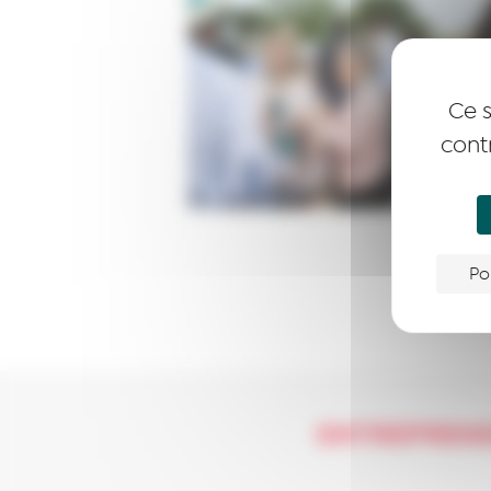
Ce s
cont
Po
ENTREPREN