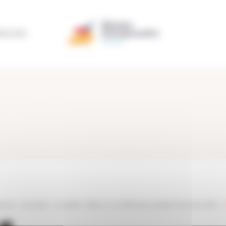
ÉRATION
taine
>
Actualités
>
Actualités
>
Retour sur la Fête des Lauréats Promotion 2018
>
1