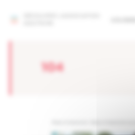
Panneau de gestion des cookies
DÉCOUVRIR L'ASSOCIATION
SITE FÉD
AQUITAINE
104
Réseau Entreprendre
>
Réseau Entreprendre Aqui