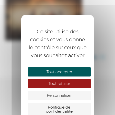
Ce site utilise des
cookies et vous donne
le contrôle sur ceux que
vous souhaitez activer
PARTAGER CET ARTICLE
Tout accepter
Tout refuser
ENTREPRENDRE
Personnaliser
ACCOMPAGNER
Politique de
confidentialité