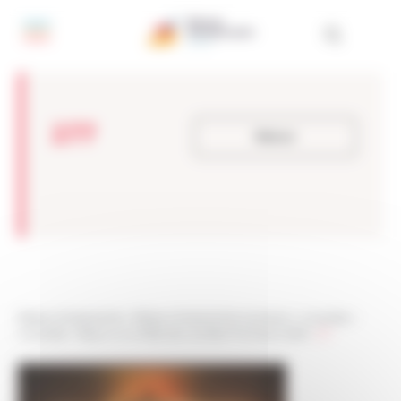
Panneau de gestion des cookies
277
Retour
Réseau Entreprendre
>
Réseau Entreprendre Aquitaine
>
Actualités
>
Actualités
>
Retour sur la Fête des Lauréats Promotion 2018
>
277