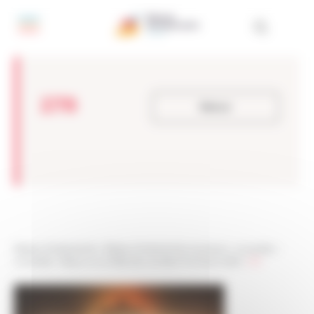
Panneau de gestion des cookies
278
Retour
Réseau Entreprendre
>
Réseau Entreprendre Aquitaine
>
Actualités
>
Actualités
>
Retour sur la Fête des Lauréats Promotion 2018
>
278