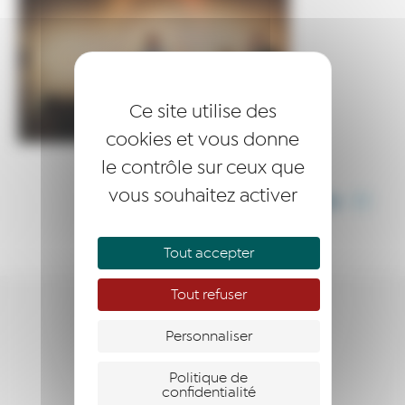
Ce site utilise des
cookies et vous donne
le contrôle sur ceux que
vous souhaitez activer
PARTAGER CET ARTICLE
Tout accepter
Tout refuser
ENTREPRENDRE
Personnaliser
ACCOMPAGNER
Politique de
confidentialité