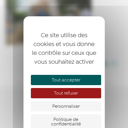
Ce site utilise des
cookies et vous donne
le contrôle sur ceux que
vous souhaitez activer
PARTAGER CET ARTICLE
Tout accepter
Tout refuser
ENTREPRENDRE
Personnaliser
ACCOMPAGNER
Politique de
confidentialité