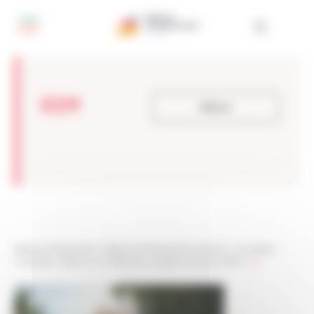
Panneau de gestion des cookies
029
Retour
Réseau Entreprendre
>
Réseau Entreprendre Aquitaine
>
Actualités
>
Actualités
>
Retour sur la Fête des Lauréats Promotion 2018
>
029