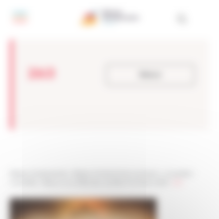
Panneau de gestion des cookies
263
Retour
Réseau Entreprendre
>
Réseau Entreprendre Aquitaine
>
Actualités
>
Actualités
>
Retour sur la Fête des Lauréats Promotion 2018
>
263