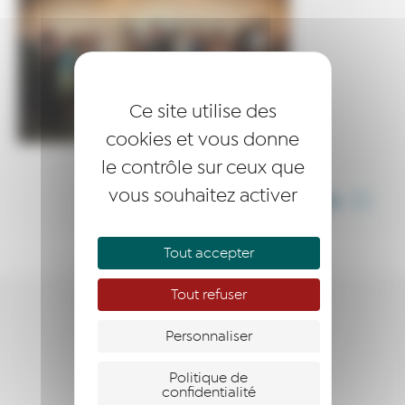
Ce site utilise des
cookies et vous donne
le contrôle sur ceux que
vous souhaitez activer
PARTAGER CET ARTICLE
Tout accepter
Tout refuser
ENTREPRENDRE
Personnaliser
ACCOMPAGNER
Politique de
confidentialité