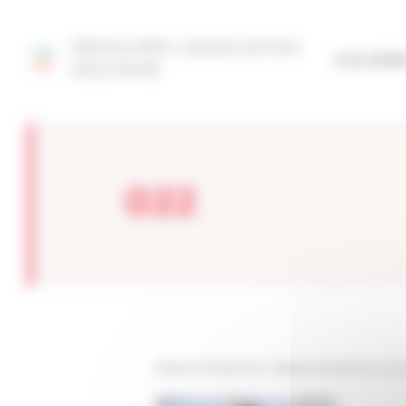
Panneau de gestion des cookies
DÉCOUVRIR L'ASSOCIATION
SITE FÉD
AQUITAINE
022
Réseau Entreprendre
>
Réseau Entreprendre Aqui