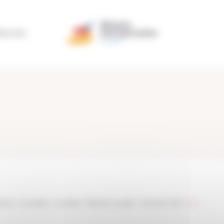
ÉRATION
taine
>
Actualités
>
Actualités
>
Fête des Lauréats – Promotion 2017
>
022