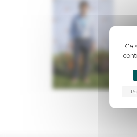
Ce s
cont
Po