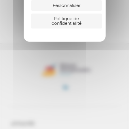
ENTREPRENDRE
Personnaliser
S’ENGAGER
Politique de
confidentialité
SOUTENIR
ACTUALITÉS