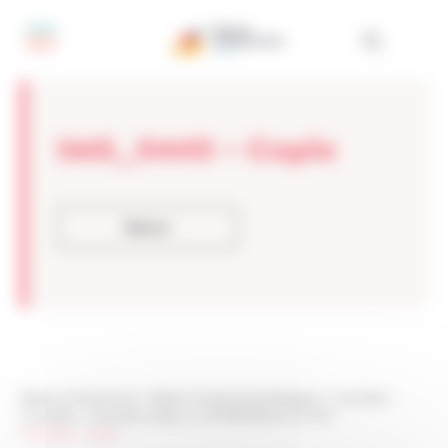
Panneau de gestion des cookies
IMG_0445 – Copie
Retour
Réseau Entreprendre
>
Réseau Entreprendre Bretagne
>
Actualités
>
Actualités
>
Une belle soirée sur L’ENTREPRISE DU FUTUR
>
IMG_0445 – Copie