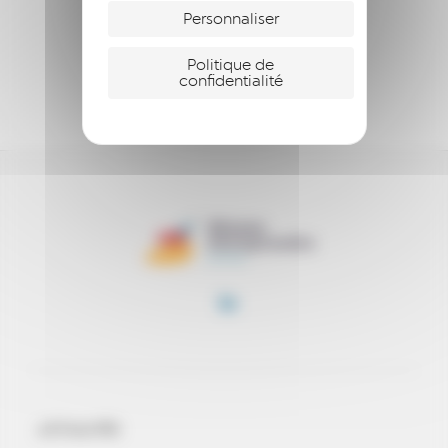
ENTREPRENDRE
Personnaliser
S’ENGAGER
Politique de
confidentialité
SOUTENIR
ACTUALITÉS