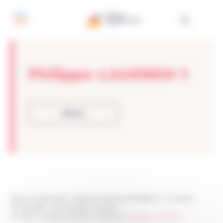
Panneau de gestion des cookies
Philippe-LAUDREN-1
Retour
Réseau Entreprendre
>
Réseau Entreprendre Bretagne
>
Actualités
>
Témoignages
>
Témoignages membres
>
Morbihan : Lauréat, aujourd’hui membre
>
Philippe-LAUDREN-1