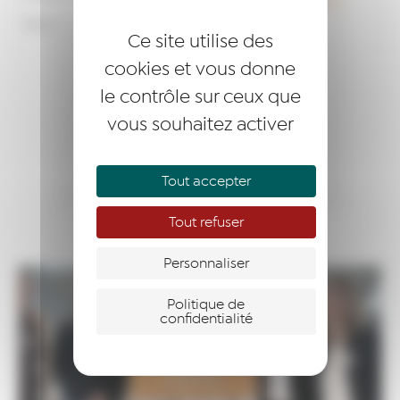
Ce site utilise des
Lauréat promotion 2025 :
Giacomo Saccone
cookies et vous donne
le contrôle sur ceux que
LIRE LA SUITE
20 juin 2025
vous souhaitez activer
ACTUALITÉS
LAURÉATS
LAURÉATS 2024
Tout accepter
Tout refuser
Personnaliser
Politique de
confidentialité