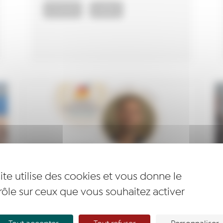
ACTUALITÉS
LAURÉATS
ite utilise des cookies et vous donne le
rôle sur ceux que vous souhaitez activer
Lauréat promotion 2025 :
Giacomo Saccone