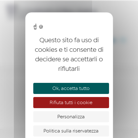
Questo sito fa uso di
CONDIVIDI QUESTO ARTICOLO
cookies e ti consente di
decidere se accettarli o
rifiutarli
FARE IMPRESA
Ok, accetta tutto
SOCI MENTORI
Rifiuta tutti i cookie
PARTNER
Personalizza
Politica sulla riservatezza