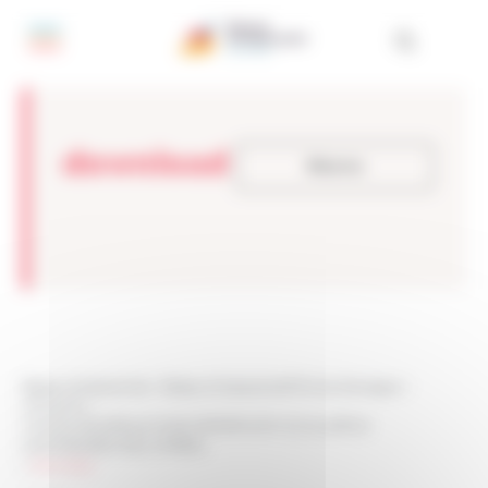
Pannello di gestione dei cookies
download
Ritorno
Réseau Entreprendre
>
Réseau Entreprendre® Emilia-Romagna
>
ATTUALITA
>
Il PIANO INDUSTRIALE COME OPPORTUNITA’ DI SVILUPPO E
MONITORAGGIO DELL’IMPRESA
>
download