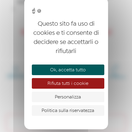
®
Entreprendre
Questo sito fa uso di
5 valori fondamentali ci
cookies e ti consente di
guidano!
decidere se accettarli o
rifiutarli
Ok, accetta tutto
Rifiuta tutti i cookie
Personalizza
Politica sulla riservatezza
5 valori fondamentali