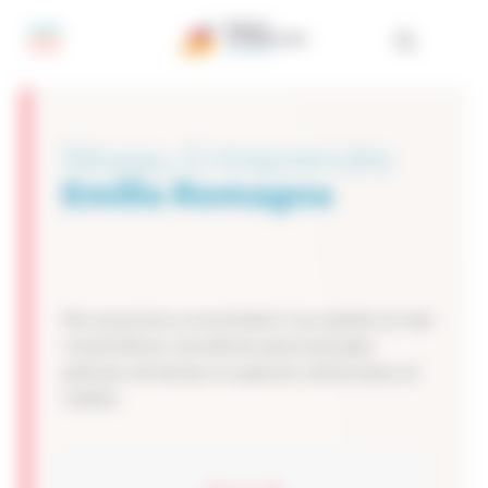
Pannello di gestione dei cookies
Réseau Entreprendre
Emilia Romagna
Per acquisire e consolidare il tuo talento di neo
imprenditore. Assistenza personalizzata
gratuita nel tempo e supporto nell’accesso al
credito.