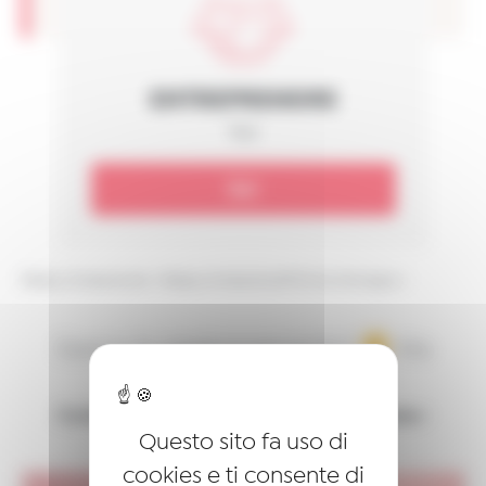
ENTREPRENDRE
Test
Go!
Réseau Entreprendre
>
Réseau Entreprendre® Emilia-Romagna
>
Siamo in aggiornamento!
Ma
torniamo prestissimo.
Contattaci intanto a emiliaromagna@reseau-
Questo sito fa uso di
entreprendre.org
cookies e ti consente di