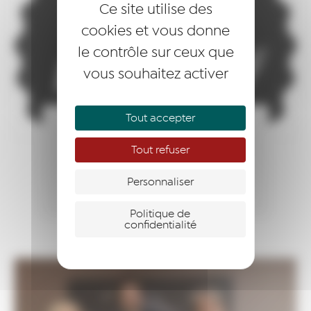
Ce site utilise des
cookies et vous donne
le contrôle sur ceux que
vous souhaitez activer
Tout accepter
Présentation des lauréats 2018
Tout refuser
LIRE LA SUITE
10 mars 2019
Personnaliser
ACTUALITÉS
Politique de
confidentialité