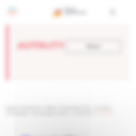
Panneau de gestion des cookies
AUTOLITY
Retour
Réseau Entreprendre
>
Réseau Entreprendre Loire
>
Actualités
>
Témoignages
>
Témoignages lauréats
>
Antoine PAUL
>
AUTOLITY