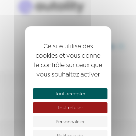
Ce site utilise des
PARTAGER CET ARTICLE
cookies et vous donne
le contrôle sur ceux que
vous souhaitez activer
ÊTRE ACCOMPAGNÉ
Tout accepter
S’ENGAGER
Tout refuser
Personnaliser
Politique de