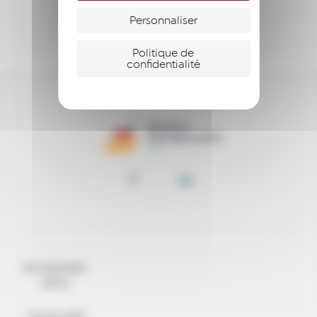
Personnaliser
S’ENGAGER
Politique de
confidentialité
QUI SOMMES-
NOUS