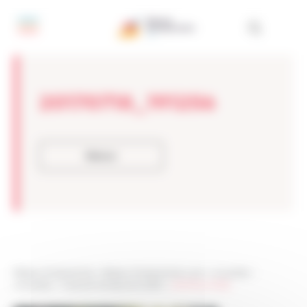
Panneau de gestion des cookies
20170718_191256
Retour
Réseau Entreprendre
>
Réseau Entreprendre Loire
>
Actualités
>
Actualités
>
Visite de l’entreprise SAGRA
>
20170718_191256