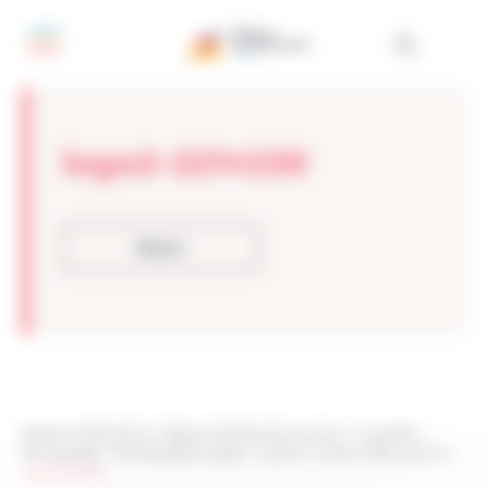
Panneau de gestion des cookies
logo2-221×230
Retour
Réseau Entreprendre
>
Réseau Entreprendre Lorraine
>
Actualités
>
Témoignages
>
Témoignages lauréats
>
Laurent VILLEMIN, REPLACE SAS
>
logo2-221×230