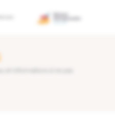
ÉRATION
s
u et informations à ne pas