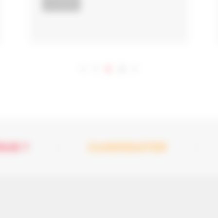
ACTUALITÉS
2
<
1
3
>
US ?
CANDIDATER