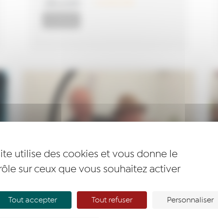
LIRE LA SUITE
2 octobre 2024
ACTUALITÉS
ite utilise des cookies et vous donne le
rôle sur ceux que vous souhaitez activer
Assemblée Générale &
changement de présidence
Tout accepter
Tout refuser
Personnaliser
LIRE LA SUITE
26 avril 2024