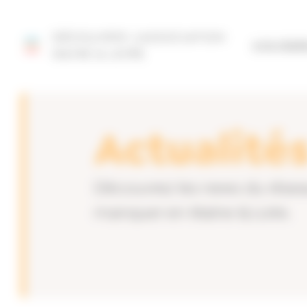
Panneau de gestion des cookies
DÉCOUVRIR L'ASSOCIATION
SITE FÉD
MAINE & LOIRE
Actualité
Découvrez les news du résea
manquer en Maine & Loire.