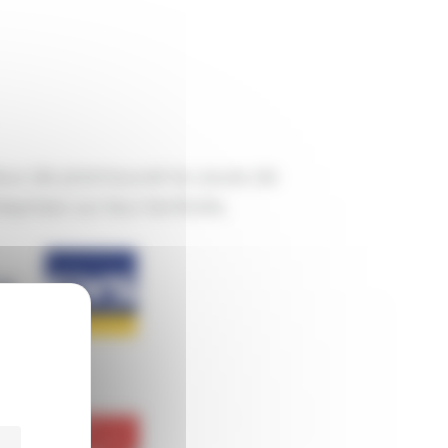
eux de promouvoir la cause de
prises sur leur territoire.