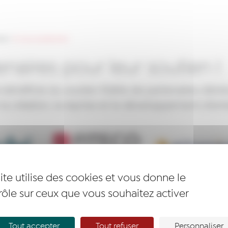
nne
>
Ils nous soutiennent
naires pour leur soutien !
énéficie du soutien fidèle de partenaires désir
r la création, la reprise et le développement d’entre
ite utilise des cookies et vous donne le
rôle sur ceux que vous souhaitez activer
Tout accepter
Tout refuser
Personnaliser