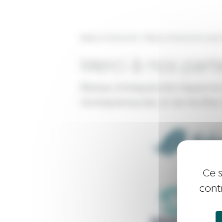
Réseau Entreprendre
>
Réseau Entreprendre Maye
Merci à nos parte
Réseau Entreprendre Mayenne b
l’entrepreneuriat, et de facilite
Ce s
cont