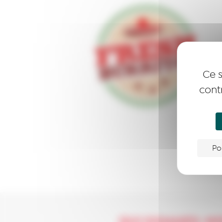
Ce s
cont
Po
QUI SOMMES-NO