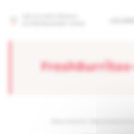
Panneau de gestion des cookies
DÉCOUVRIR RÉSEAU
SITE FÉD
ENTREPRENDRE® NORD
FreshBurritos
Réseau Entreprendre
>
Réseau Entreprendre Nord