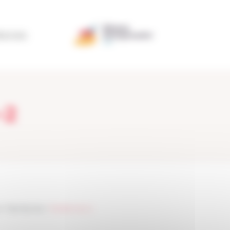
ÉRATION
-2
>
Fresh Burritos
>
FreshBurritos-2