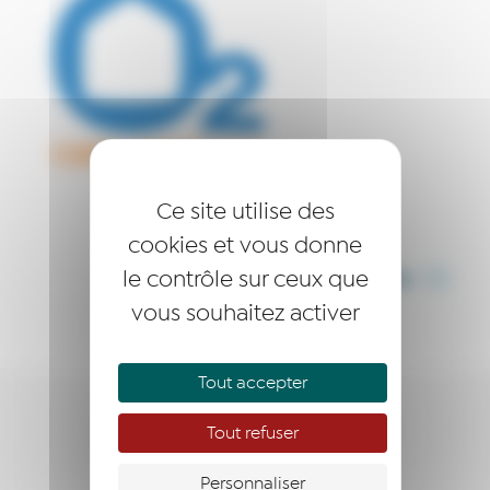
Ce site utilise des
cookies et vous donne
le contrôle sur ceux que
PARTAGER CET ARTICLE
vous souhaitez activer
Tout accepter
QUI SOMMES-NOUS ?
Tout refuser
CANDIDATER
Personnaliser