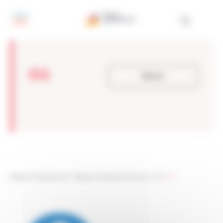
Panneau de gestion des cookies
O2
Retour
Réseau Entreprendre
>
Réseau Entreprendre Nord
>
O2
>
O2