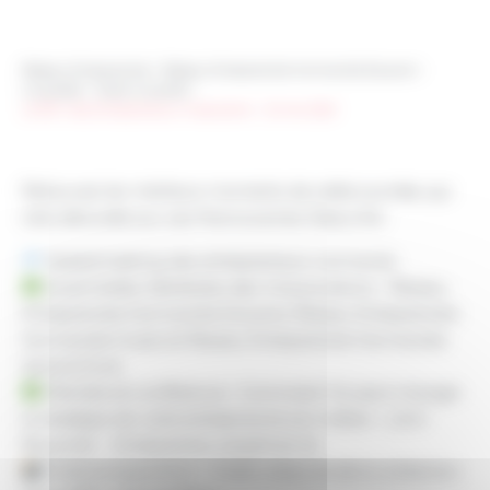
Réseau Entreprendre
>
Réseau Entreprendre Normandie Estuaire
>
Actualités
>
Notre Actualité
>
Le RDV des Entrepreneurs Impactants – 23 mai 2023
Retrouvez les meilleurs moments de cette journée, qui
s’est déroulée aux Les Franciscaines Deauville :
Speedmeeting des entrepreneurs normands
Assemblées Générales des 3 Associations : Réseau
Entreprendre Normandie Estuaire, Réseau Entreprendre
Normandie Ouest et Réseau Entreprendre Normandie
Seine & Eure
Plénière et conférence « Comment l’IA peut changer
la stratégie de votre entreprise et son métier » John
Rauscher – Entrepreneur, expert en IA
Visite et exposition « Chefs-d’œuvre de la collection