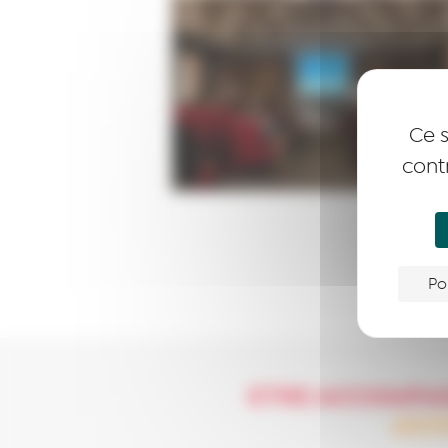
Ce s
cont
Po
ETRE ACCOMPA
ACC