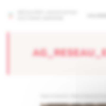
Panneau de gestion des cookies
DÉCOUVRIR L'ASSOCIATION
SITE FÉD
OCCITANIE GARONNE
AG_RESEAU_E
Réseau Entreprendre
>
Réseau Entreprendre Occ