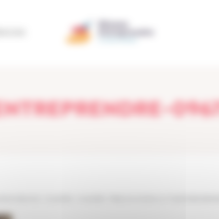
ÉRATION
NTREPRENDRE-096
itanie-Garonne
>
Actualités
>
Actualités
>
Retour en photos sur l’Assemblée Génér