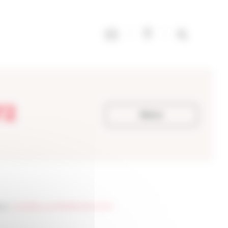
72
Retour
ale
>
AG_RESEAU_ENTREPRENDRE-09672