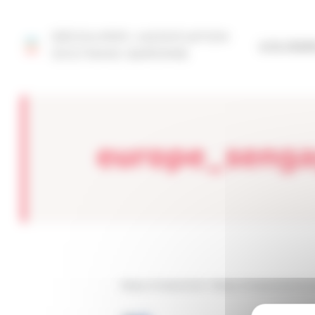
Panneau de gestion des cookies
DÉCOUVRIR L'ASSOCIATION
SITE FÉD
OCCITANIE GARONNE
europe_senga
Réseau Entreprendre
>
Réseau Entreprendre Occ