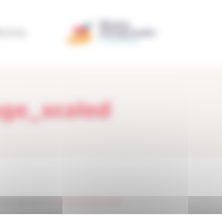
ÉRATION
ge_scaled
itanie-Garonne
>
2
>
europe_sengage_scaled