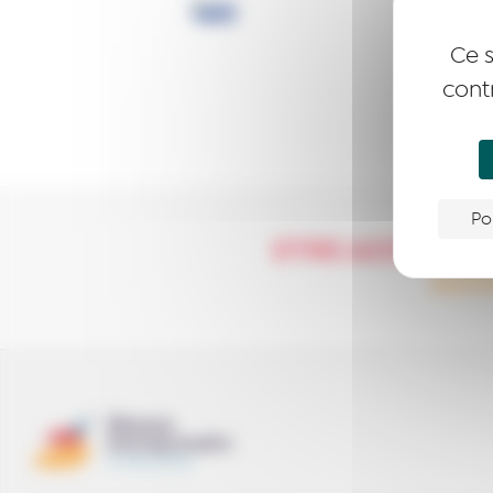
Ce s
cont
Po
ETRE ACCOMPA
ACC