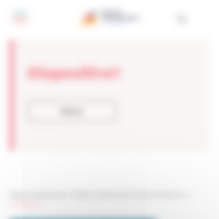
Panneau de gestion des cookies
Diapositive1
Retour
Réseau Entreprendre
>
Réseau Entreprendre Occitanie-Garonne
> >
Diapositive1