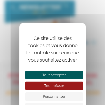
Ce site utilise des
PARTAGER CET ARTICLE
cookies et vous donne
le contrôle sur ceux que
vous souhaitez activer
ETRE ACCOMPAGNE DANS SON
Tout accepter
PROJET ENTREPRENEURIAL
Tout refuser
ACCOMPAGNER : PARTAGER SON
Personnaliser
EXPÉRIENCE