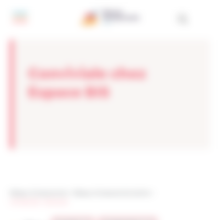
Panneau de gestion des cookies
Conviviale chez
Espace BIS
Réseau Entreprendre
>
Réseau Entreprendre Sarthe
>
Articles de : tcanovas