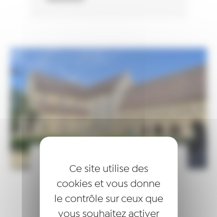
Fête des Lauréats 2022 –
Ce site utilise des
Abbaye de L’Épau
cookies et vous donne
LIRE LA SUITE
16 janvier 2023
le contrôle sur ceux que
ACTUALITÉS
vous souhaitez activer