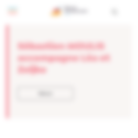
Panneau de gestion des cookies
Sébastien MOULIS
accompagne Léa et
Zeljko
Retour