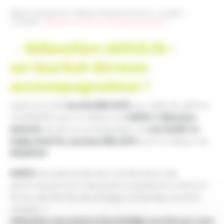
Réseau Entreprendre
>
Réseau Entreprendre Savoie
>
Lauréats
>
Actualités
>
Sébastien MOULIS accompagne Léa et Zeljko
Sébastien MOULIS :
→
un lauréat devenu
accompagnateur !
lauréat RES 2015
Après avoir été
aux côtés de Jérôme
SKIPLY
Sébastien
CHAMBARD pour la création de
,
MOULIS
Léa GAGET et
devient accompagnateur de
Zeljko KIAUTA,
lauréats RES 2019
avec la création de
SPORTIW
.
SKIPLY
est spécialisée dans l’amélioration des
performances et la mesure de la satisfaction clients en
temps réel (bornes de sondage connectées, boutons
d’appels…).
Sébastien rencontrera Léa et Zeljko une fois par mois