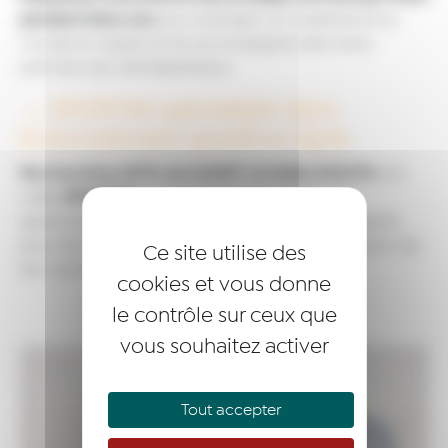
pendant deux ans
pour partager son expérience du
monde du digital et les accompagner dans leurs
premiers pas d’entrepreneurs.
→ SPORTIW, spécialisée dans
le recrutement sportif en ligne
Nos lauréats 2019, Léa GAGET et Zeljko KIAUTA
ont
SPORTIW,
créés
un site de mise en relation et
applications web, dédiés aux clubs, coaches, agents
pour recruter plus facilement et optimiser la gestion de
Ce site utilise des
www.sportiw.com
leur carrière :
cookies et vous donne
le contrôle sur ceux que
vous souhaitez activer
Tout accepter