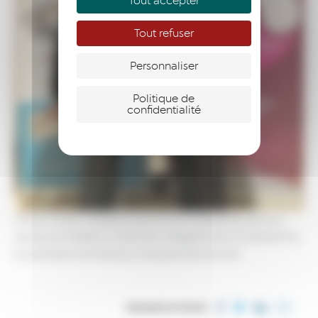
Tout accepter
Tout refuser
Personnaliser
Politique de
confidentialité
Annie VIAND, dirigeant de D3A et Présidente de FCE –
Savoie
et Frédéric LEMETAIS, dirigeant de COVERMETAL
et président de Réseau Entreprendre Savoie
PARTAGER CET ARTICLE