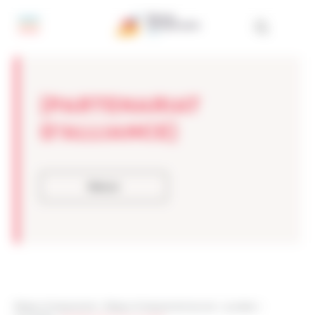
Panneau de gestion des cookies
[PARTENARIAT
D’ALLIANCE]
Retour
Réseau Entreprendre
>
Réseau Entreprendre Savoie
>
Lauréats
>