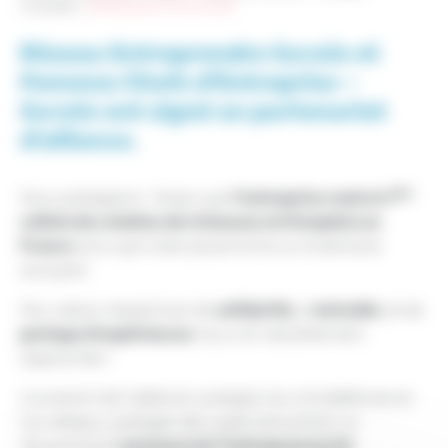
Actualités
>
[PARTENARIAT D’ALLIANCE]
Réseau Entreprendre Savoie et
Femmes Chefs d’Entreprise –
Savoie ont signé un partenariat
d’alliance.
ère
l’entreprise reste la 1
Nous partageons l’enjeu que
cellule de création de richesses et d’emplois en
France
ainsi que notre dynamisme sur le territoire
savoyard.
solidarité,
entraide
Nos valeurs respectives de
d’
, et de
partage d’expériences
nous ont naturellement
rapprochés !
L’occasion de mettre en synergie nos compétences et
nos réseaux, partager des sujets transverses sur
promouvoir l’entrepreneuriat
l’économie et
.