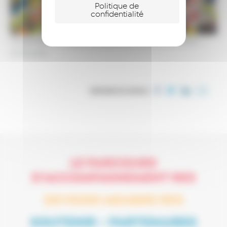
Politique de
confidentialité
Elodie Bellet –
Sagip Sérigraphie / Thibault Samson
–
Schouvey
PARTAGER CET ARTICLE
LE PARCOURS
D’ACCOMPAGNEMENT RES
DEVENIR MEMBRE RES
SOUTENIR – PARTENAIRES