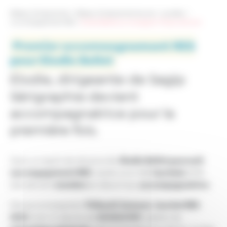
Réseau Entreprendre
>
Réseau Entreprendre Savoie
>
Lauréats
>
Accompagnement RES
>
Elodie Bellet accompagne Thibaut Samson
Premier accompagnement RES
pour Elodie Bellet
Elodie, dirigeante de Sagip
Sérigraphie
devient
accompagnatrice pour la
première fois.
Elodie Bellet poursuit
Dans un esprit de réciprocité,
son engagement RES
lauréate
. Après avoir été
2018,
membre
accompagnatrice
elle devient
et désormais
.
Thibault
Samson
lauréat RES
Elle accompagnera
,
2021
SCHOUVEY
avec la reprise de
, atelier de