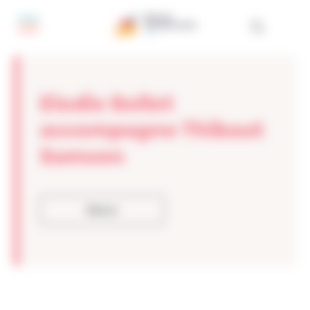
Panneau de gestion des cookies
Elodie Bellet
accompagne Thibaut
Samson
Retour