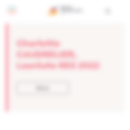
Panneau de gestion des cookies
Charlotte
CAUDRELIER,
Lauréate RES 2022
Retour