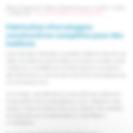
Réseau Entreprendre
>
Réseau Entreprendre Savoie
>
Lauréats
>
Lauréats
>
Lauréats 2022
>
Charlotte CAUDRELIER, Lauréate RES 2022
Fabrication d’enveloppes
constructives complètes pour des
habitats
Avec Kalicée, Charlotte a souhaité mettre en œuvre une
idée concrète qui germe depuis plusieurs années, et de
mettre ses compétences en thermique et conception
des bâtiments au service de la transition écologique qui
s’ouvre devant nous.
Le concept : des éléments constructifs bas carbone à
haute performance énergétique, avec intégration des
réseaux d’eau et d’électricité, pour réaliser des habitats
écologiques qui ne nécessitent ni chauffage ni
climatisation.