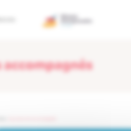
ÉRATION
ns accompagnés
ise
>
Nous les avons accompagnés