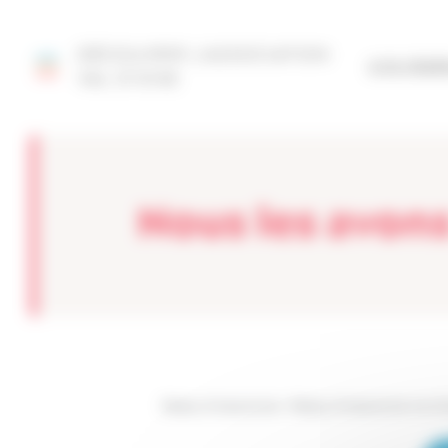
Panneau de gestion des cookies
DÉCOUVRIR L'ASSOCIATION
SITE FÉD
VAL D'OISE
Nous les avo
Réseau Entreprendre
>
Réseau Entreprendre Val d'O