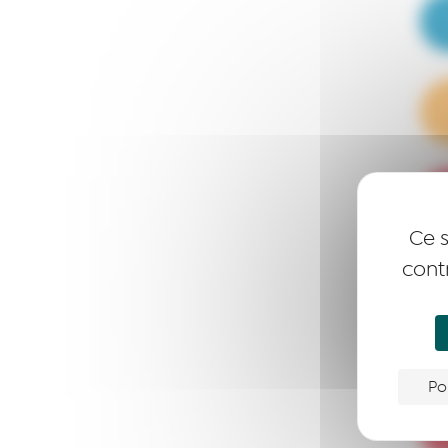
Ce s
cont
Po