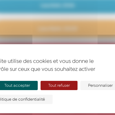
Lauréats 2026
Lauréats 2025
Lauréats 2024
ite utilise des cookies et vous donne le
rôle sur ceux que vous souhaitez activer
Lauréats 2023
Tout accepter
Tout refuser
Personnaliser
Lauréats 2022
litique de confidentialité
Lauréats 2021