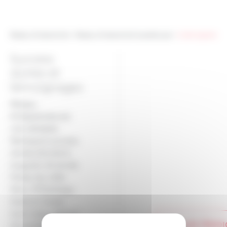
Réseau Entreprendre
>
Réseau Entreprendre Guadeloupe
>
Ils témoignent
Success
stories et
témoignages
Réseau
Entreprendre est
une véritable
fabrique à success
stories (Michel &
Augustin, Envie de
Fraise, My Little
Paris, 727Sailbags,
Guest to Guest,
Sushi Daily, Géolid,
Good Goût, Mano