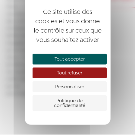
Mano...). Derrière
Ce site utilise des
ces belles histoires,
cookies et vous donne
des chefs
d'entreprise
le contrôle sur ceux que
bénévoles,
vous souhaitez activer
engagés pour les
accompagner à
réussir. Découvrez
Tout accepter
les témoignages de
nos lauréats et des
Tout refuser
chefs d'entreprise
qui les
Personnaliser
accompagnent.
Politique de
confidentialité