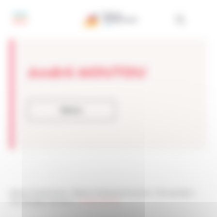
Panneau de gestion des cookies
André MOUTOU
Retour
Réseau Entreprendre
>
Réseau Entreprendre Guyane
>
Témoignages
>
Témoignages membres
>
André MOUTOU