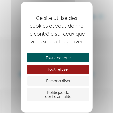
PARTAGER CET ARTICLE
Ce site utilise des
cookies et vous donne
le contrôle sur ceux que
vous souhaitez activer
DEVENEZ LAURÉAT·E !
Tout accepter
DEVENEZ MEMBRE !
Tout refuser
DEVENEZ PARTENAIRE !
Personnaliser
Politique de
confidentialité