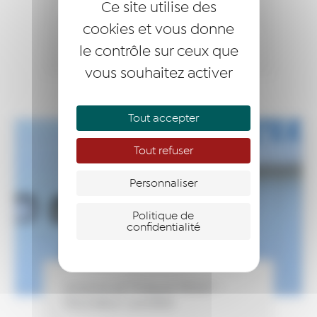
Ce site utilise des
LIRE LA SUITE
30 septembre 2025
cookies et vous donne
ACTUALITÉS
LAURÉATS
le contrôle sur ceux que
vous souhaitez activer
Tout accepter
Tout refuser
Personnaliser
Politique de
confidentialité
Antoine et Thibault PENET –
Nouveaux Lauréats