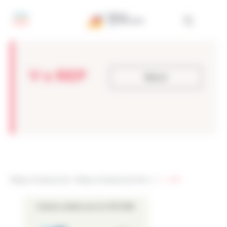
Panneau de gestion des cookies
V x REP
Retour
Réseau Entreprendre
>
Réseau Entreprendre Paris
> >
V x REP