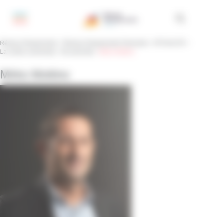
Pannello di gestione dei cookies
Réseau Entreprendre
>
Réseau Entreprendre Piemonte
>
ATTUALITÀ
>
La nostra community
>
Gli associati
>
Mirko Mottino
Mirko Mottino