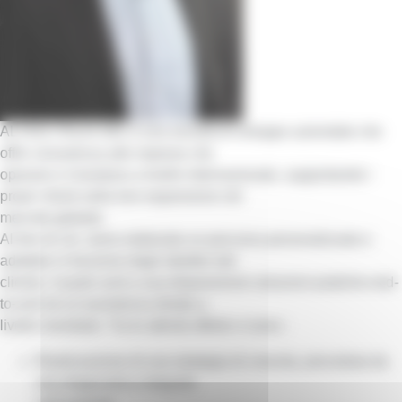
ALTIOS ITALIA SRL è una società di sviluppo aziendale che
offre consulenza alle imprese che
operano e investono a livello internazionale, supportando i
propri clienti nella loro espansione nel
mercato globale.
Al fine di ciò, viene elaborato un percorso personalizzato e
adattato in funzione degli obiettivi del
cliente, il quale avrà a sua disposizione soluzioni pratiche end-
to-end ed un’assistenza diretta a
livello mondiale. Tra le attività offerte vi sono :
Realizzazione di una strategia di crescita, preceduta da
una diagnostica integrale