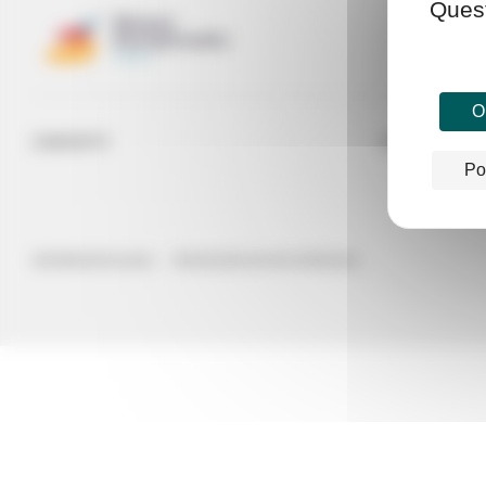
Quest
Ok
CONTATTI
ATTUALITÀ
Po
INFORMAZIONI LEGALI
PROTEZIONE DEI DATI PERSONALI