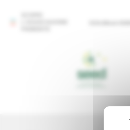
Pannello di gestione dei cookies
SCOPRI
L'ASSOCIAZIONE
SITO DELLA FED
PIEMONTE
Réseau Entreprendre
>
Réseau Entreprendre Pie