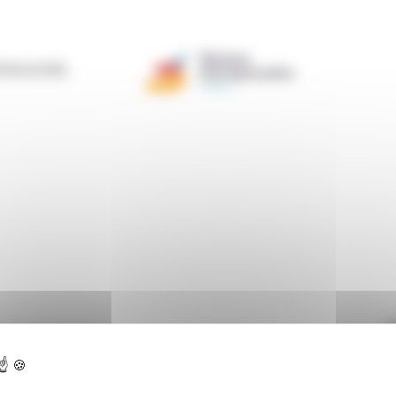
ERAZIONE
monte
> >
SEES
C