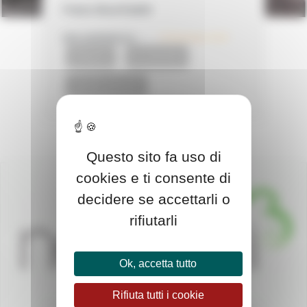
Faiza Bourhaleb
PER SAPERNE DI +
15 Dicembre 2010
ATTUALITA'
GLI ASSOCIATI
I NOSTRI ASSOCIATI
Questo sito fa uso di
cookies e ti consente di
decidere se accettarli o
rifiutarli
Ok, accetta tutto
Rifiuta tutti i cookie