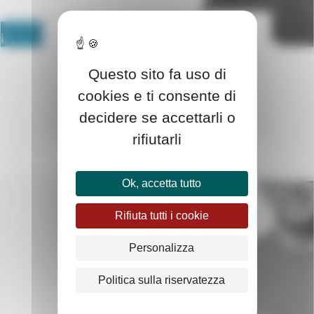
Tutelare la proprietà intellettuale:
intervista a Fu…
Questo sito fa uso di
PER SAPERNE DI +
20 Ottobre 2025
cookies e ti consente di
ATTUALITA'
decidere se accettarli o
rifiutarli
Ok, accetta tutto
Rifiuta tutti i cookie
Personalizza
Politica sulla riservatezza