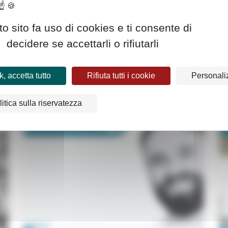
Tutelare la proprietà intellettuale:
o sito fa uso di cookies e ti consente di
intervista a Fu…
decidere se accettarli o rifiutarli
PER SAPERNE DI +
20 Ottobre 2025
ATTUALITA'
, accetta tutto
Rifiuta tutti i cookie
Personali
litica sulla riservatezza