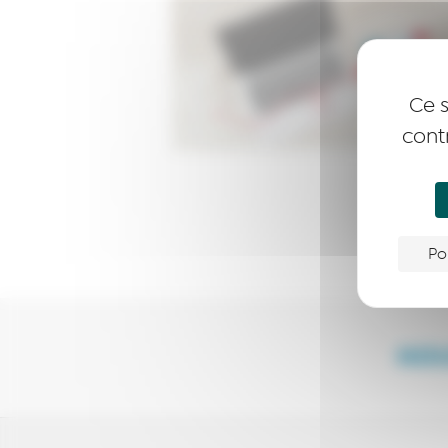
Ce s
cont
Po
NOU