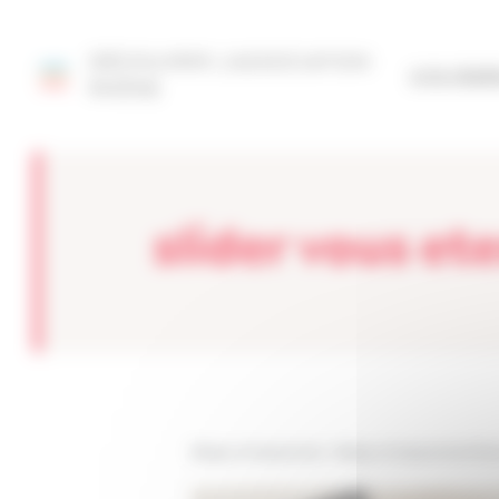
Panneau de gestion des cookies
DÉCOUVRIR L'ASSOCIATION
SITE FÉD
RHÔNE
slider vous et
Réseau Entreprendre
>
Réseau Entreprendre Rhô