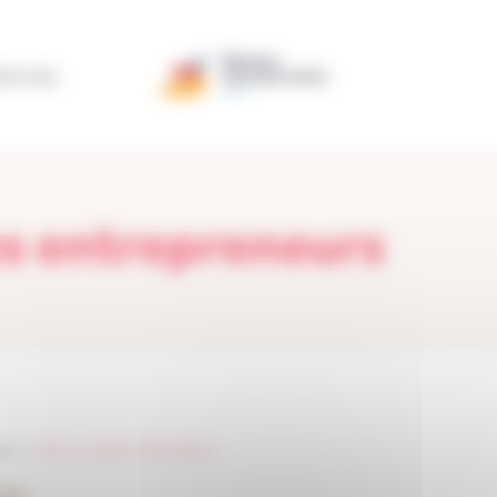
ÉRATION
es entrepreneurs
ne
> >
slider vous etes entrepreneurs