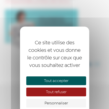
CampagneMEMBRES_SlickSlider-ASSO—Femme
Ce site utilise des
cookies et vous donne
le contrôle sur ceux que
vous souhaitez activer
PARTAGER CET ARTICLE
Tout accepter
Tout refuser
NOUS CONNAÎTRE
Personnaliser