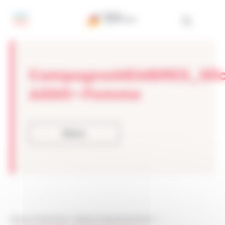
Panneau de gestion des cookies
CampagneMEMBRES_Slick
ASSO—Femme
Retour
Réseau Entreprendre
>
Réseau Entreprendre Rhône
> >