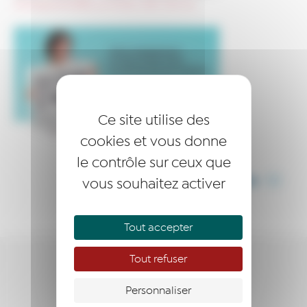
CampagneMEMBRES_SlickSlider-ASSO—Femme
Ce site utilise des
cookies et vous donne
le contrôle sur ceux que
vous souhaitez activer
PARTAGER CET ARTICLE
Tout accepter
Tout refuser
NOUS CONNAÎTRE
Personnaliser