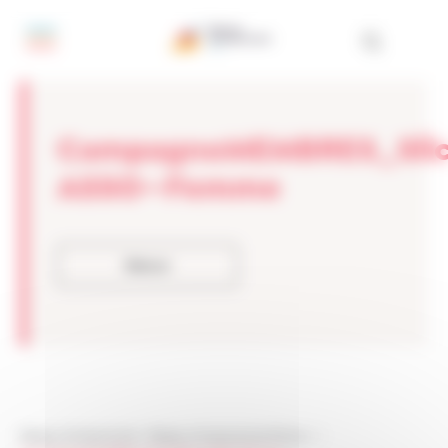
Panneau de gestion des cookies
CampagneMEMBRES_Slick
ASSO—Femme
Retour
Réseau Entreprendre
>
Réseau Entreprendre Rhône
> >